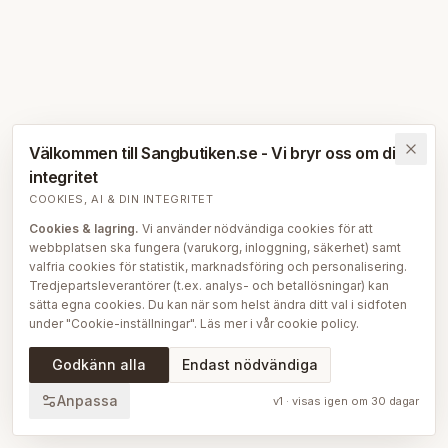
Välkommen till Sangbutiken.se - Vi bryr oss om din
integritet
COOKIES, AI & DIN INTEGRITET
Cookies & lagring.
Vi använder nödvändiga cookies för att
webbplatsen ska fungera (varukorg, inloggning, säkerhet) samt
valfria cookies för statistik, marknadsföring och personalisering.
Tredjepartsleverantörer (t.ex. analys- och betallösningar) kan
sätta egna cookies. Du kan när som helst ändra ditt val i sidfoten
under "Cookie-inställningar". Läs mer i vår
cookie policy
.
AI på Sängbutiken.
För att ge dig en bättre upplevelse använder
Godkänn alla
Endast nödvändiga
vi delvis AI-teknik — bl.a. för smartare sök- och
rekommendationsfunktioner, vår sängguide och chatt, samt för
Anpassa
v
1
· visas igen om
30
dagar
att skapa, översätta och redigera delar av vårt redaktionella
innehåll, bilder och produktinformation. AI används också för att
sammanställa och analysera anonymiserad data så att vi löpande