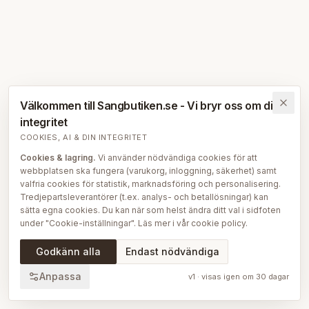
Välkommen till Sangbutiken.se - Vi bryr oss om din
integritet
COOKIES, AI & DIN INTEGRITET
Cookies & lagring.
Vi använder nödvändiga cookies för att
webbplatsen ska fungera (varukorg, inloggning, säkerhet) samt
valfria cookies för statistik, marknadsföring och personalisering.
Tredjepartsleverantörer (t.ex. analys- och betallösningar) kan
sätta egna cookies. Du kan när som helst ändra ditt val i sidfoten
under "Cookie-inställningar". Läs mer i vår
cookie policy
.
AI på Sängbutiken.
För att ge dig en bättre upplevelse använder
Godkänn alla
Endast nödvändiga
vi delvis AI-teknik — bl.a. för smartare sök- och
rekommendationsfunktioner, vår sängguide och chatt, samt för
Anpassa
v
1
· visas igen om
30
dagar
att skapa, översätta och redigera delar av vårt redaktionella
innehåll, bilder och produktinformation. AI används också för att
sammanställa och analysera anonymiserad data så att vi löpande