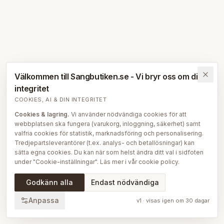
Välkommen till Sangbutiken.se - Vi bryr oss om din
integritet
COOKIES, AI & DIN INTEGRITET
Cookies & lagring.
Vi använder nödvändiga cookies för att
webbplatsen ska fungera (varukorg, inloggning, säkerhet) samt
valfria cookies för statistik, marknadsföring och personalisering.
Tredjepartsleverantörer (t.ex. analys- och betallösningar) kan
sätta egna cookies. Du kan när som helst ändra ditt val i sidfoten
under "Cookie-inställningar". Läs mer i vår
cookie policy
.
AI på Sängbutiken.
För att ge dig en bättre upplevelse använder
Godkänn alla
Endast nödvändiga
vi delvis AI-teknik — bl.a. för smartare sök- och
rekommendationsfunktioner, vår sängguide och chatt, samt för
Anpassa
v
1
· visas igen om
30
dagar
att skapa, översätta och redigera delar av vårt redaktionella
innehåll, bilder och produktinformation. AI används också för att
sammanställa och analysera anonymiserad data så att vi löpande