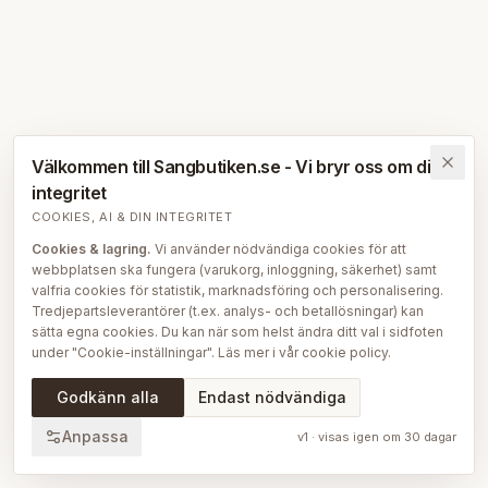
Välkommen till Sangbutiken.se - Vi bryr oss om din
integritet
COOKIES, AI & DIN INTEGRITET
Cookies & lagring.
Vi använder nödvändiga cookies för att
webbplatsen ska fungera (varukorg, inloggning, säkerhet) samt
valfria cookies för statistik, marknadsföring och personalisering.
Tredjepartsleverantörer (t.ex. analys- och betallösningar) kan
sätta egna cookies. Du kan när som helst ändra ditt val i sidfoten
under "Cookie-inställningar". Läs mer i vår
cookie policy
.
AI på Sängbutiken.
För att ge dig en bättre upplevelse använder
Godkänn alla
Endast nödvändiga
vi delvis AI-teknik — bl.a. för smartare sök- och
rekommendationsfunktioner, vår sängguide och chatt, samt för
Anpassa
v
1
· visas igen om
30
dagar
att skapa, översätta och redigera delar av vårt redaktionella
innehåll, bilder och produktinformation. AI används också för att
sammanställa och analysera anonymiserad data så att vi löpande