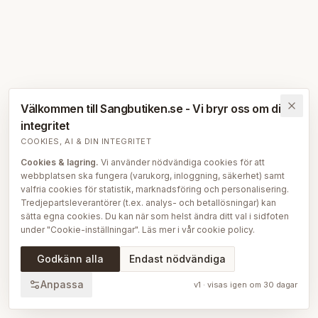
Välkommen till Sangbutiken.se - Vi bryr oss om din
integritet
COOKIES, AI & DIN INTEGRITET
Cookies & lagring.
Vi använder nödvändiga cookies för att
webbplatsen ska fungera (varukorg, inloggning, säkerhet) samt
valfria cookies för statistik, marknadsföring och personalisering.
Tredjepartsleverantörer (t.ex. analys- och betallösningar) kan
sätta egna cookies. Du kan när som helst ändra ditt val i sidfoten
under "Cookie-inställningar". Läs mer i vår
cookie policy
.
AI på Sängbutiken.
För att ge dig en bättre upplevelse använder
Godkänn alla
Endast nödvändiga
vi delvis AI-teknik — bl.a. för smartare sök- och
rekommendationsfunktioner, vår sängguide och chatt, samt för
Anpassa
v
1
· visas igen om
30
dagar
att skapa, översätta och redigera delar av vårt redaktionella
innehåll, bilder och produktinformation. AI används också för att
sammanställa och analysera anonymiserad data så att vi löpande