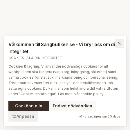
Välkommen till Sangbutiken.se - Vi bryr oss om din
integritet
COOKIES, AI & DIN INTEGRITET
Cookies & lagring.
Vi använder nödvändiga cookies för att
webbplatsen ska fungera (varukorg, inloggning, säkerhet) samt
valfria cookies för statistik, marknadsföring och personalisering.
Tredjepartsleverantörer (t.ex. analys- och betallösningar) kan
sätta egna cookies. Du kan när som helst ändra ditt val i sidfoten
under "Cookie-inställningar". Läs mer i vår
cookie policy
.
AI på Sängbutiken.
För att ge dig en bättre upplevelse använder
Godkänn alla
Endast nödvändiga
vi delvis AI-teknik — bl.a. för smartare sök- och
rekommendationsfunktioner, vår sängguide och chatt, samt för
Anpassa
v
1
· visas igen om
30
dagar
att skapa, översätta och redigera delar av vårt redaktionella
innehåll, bilder och produktinformation. AI används också för att
sammanställa och analysera anonymiserad data så att vi löpande