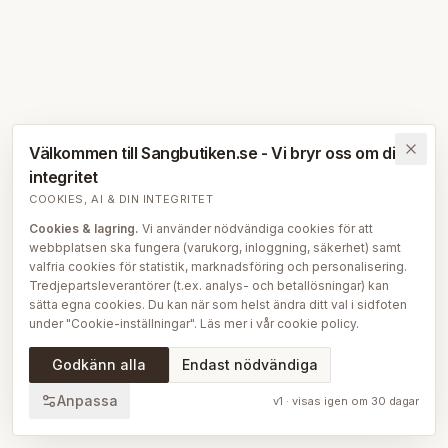
Välkommen till Sangbutiken.se - Vi bryr oss om din
integritet
COOKIES, AI & DIN INTEGRITET
Cookies & lagring.
Vi använder nödvändiga cookies för att
webbplatsen ska fungera (varukorg, inloggning, säkerhet) samt
valfria cookies för statistik, marknadsföring och personalisering.
Tredjepartsleverantörer (t.ex. analys- och betallösningar) kan
sätta egna cookies. Du kan när som helst ändra ditt val i sidfoten
under "Cookie-inställningar". Läs mer i vår
cookie policy
.
AI på Sängbutiken.
För att ge dig en bättre upplevelse använder
Godkänn alla
Endast nödvändiga
vi delvis AI-teknik — bl.a. för smartare sök- och
rekommendationsfunktioner, vår sängguide och chatt, samt för
Anpassa
v
1
· visas igen om
30
dagar
att skapa, översätta och redigera delar av vårt redaktionella
innehåll, bilder och produktinformation. AI används också för att
sammanställa och analysera anonymiserad data så att vi löpande