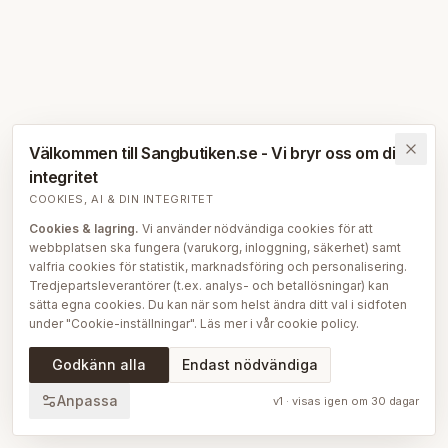
Välkommen till Sangbutiken.se - Vi bryr oss om din
integritet
COOKIES, AI & DIN INTEGRITET
Cookies & lagring.
Vi använder nödvändiga cookies för att
webbplatsen ska fungera (varukorg, inloggning, säkerhet) samt
valfria cookies för statistik, marknadsföring och personalisering.
Tredjepartsleverantörer (t.ex. analys- och betallösningar) kan
sätta egna cookies. Du kan när som helst ändra ditt val i sidfoten
under "Cookie-inställningar". Läs mer i vår
cookie policy
.
AI på Sängbutiken.
För att ge dig en bättre upplevelse använder
Godkänn alla
Endast nödvändiga
vi delvis AI-teknik — bl.a. för smartare sök- och
rekommendationsfunktioner, vår sängguide och chatt, samt för
Anpassa
v
1
· visas igen om
30
dagar
att skapa, översätta och redigera delar av vårt redaktionella
innehåll, bilder och produktinformation. AI används också för att
sammanställa och analysera anonymiserad data så att vi löpande