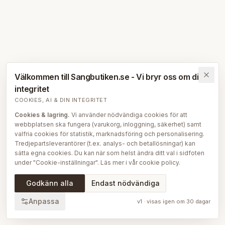
Välkommen till Sangbutiken.se - Vi bryr oss om din
integritet
COOKIES, AI & DIN INTEGRITET
Cookies & lagring.
Vi använder nödvändiga cookies för att
webbplatsen ska fungera (varukorg, inloggning, säkerhet) samt
valfria cookies för statistik, marknadsföring och personalisering.
Tredjepartsleverantörer (t.ex. analys- och betallösningar) kan
sätta egna cookies. Du kan när som helst ändra ditt val i sidfoten
under "Cookie-inställningar". Läs mer i vår
cookie policy
.
AI på Sängbutiken.
För att ge dig en bättre upplevelse använder
Godkänn alla
Endast nödvändiga
vi delvis AI-teknik — bl.a. för smartare sök- och
rekommendationsfunktioner, vår sängguide och chatt, samt för
Anpassa
v
1
· visas igen om
30
dagar
att skapa, översätta och redigera delar av vårt redaktionella
innehåll, bilder och produktinformation. AI används också för att
sammanställa och analysera anonymiserad data så att vi löpande