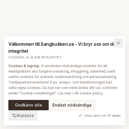
Välkommen till Sangbutiken.se - Vi bryr oss om din
integritet
COOKIES, AI & DIN INTEGRITET
Cookies & lagring.
Vi använder nödvändiga cookies för att
webbplatsen ska fungera (varukorg, inloggning, säkerhet) samt
valfria cookies för statistik, marknadsföring och personalisering.
Tredjepartsleverantörer (t.ex. analys- och betallösningar) kan
sätta egna cookies. Du kan när som helst ändra ditt val i sidfoten
under "Cookie-inställningar". Läs mer i vår
cookie policy
.
AI på Sängbutiken.
För att ge dig en bättre upplevelse använder
Godkänn alla
Endast nödvändiga
vi delvis AI-teknik — bl.a. för smartare sök- och
rekommendationsfunktioner, vår sängguide och chatt, samt för
Anpassa
v
1
· visas igen om
30
dagar
att skapa, översätta och redigera delar av vårt redaktionella
innehåll, bilder och produktinformation. AI används också för att
sammanställa och analysera anonymiserad data så att vi löpande