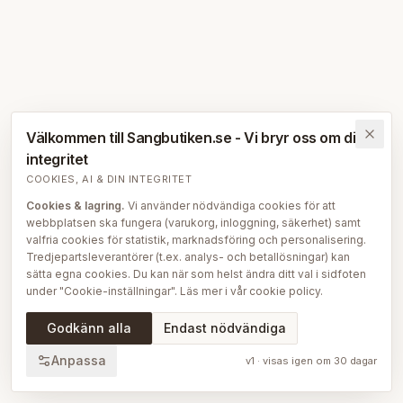
Välkommen till Sangbutiken.se - Vi bryr oss om din
integritet
COOKIES, AI & DIN INTEGRITET
Cookies & lagring.
Vi använder nödvändiga cookies för att
webbplatsen ska fungera (varukorg, inloggning, säkerhet) samt
valfria cookies för statistik, marknadsföring och personalisering.
Tredjepartsleverantörer (t.ex. analys- och betallösningar) kan
sätta egna cookies. Du kan när som helst ändra ditt val i sidfoten
under "Cookie-inställningar". Läs mer i vår
cookie policy
.
AI på Sängbutiken.
För att ge dig en bättre upplevelse använder
Godkänn alla
Endast nödvändiga
vi delvis AI-teknik — bl.a. för smartare sök- och
rekommendationsfunktioner, vår sängguide och chatt, samt för
Anpassa
v
1
· visas igen om
30
dagar
att skapa, översätta och redigera delar av vårt redaktionella
innehåll, bilder och produktinformation. AI används också för att
sammanställa och analysera anonymiserad data så att vi löpande