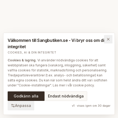
Välkommen till Sangbutiken.se - Vi bryr oss om din
integritet
COOKIES, AI & DIN INTEGRITET
Cookies & lagring.
Vi använder nödvändiga cookies för att
webbplatsen ska fungera (varukorg, inloggning, säkerhet) samt
valfria cookies för statistik, marknadsföring och personalisering.
Tredjepartsleverantörer (t.ex. analys- och betallösningar) kan
sätta egna cookies. Du kan när som helst ändra ditt val i sidfoten
under "Cookie-inställningar". Läs mer i vår
cookie policy
.
AI på Sängbutiken.
För att ge dig en bättre upplevelse använder
Godkänn alla
Endast nödvändiga
vi delvis AI-teknik — bl.a. för smartare sök- och
rekommendationsfunktioner, vår sängguide och chatt, samt för
Anpassa
v
1
· visas igen om
30
dagar
att skapa, översätta och redigera delar av vårt redaktionella
innehåll, bilder och produktinformation. AI används också för att
sammanställa och analysera anonymiserad data så att vi löpande