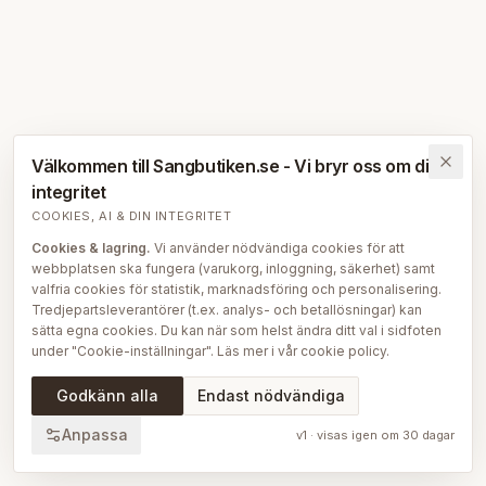
Välkommen till Sangbutiken.se - Vi bryr oss om din
integritet
COOKIES, AI & DIN INTEGRITET
Cookies & lagring.
Vi använder nödvändiga cookies för att
webbplatsen ska fungera (varukorg, inloggning, säkerhet) samt
valfria cookies för statistik, marknadsföring och personalisering.
Tredjepartsleverantörer (t.ex. analys- och betallösningar) kan
sätta egna cookies. Du kan när som helst ändra ditt val i sidfoten
under "Cookie-inställningar". Läs mer i vår
cookie policy
.
AI på Sängbutiken.
För att ge dig en bättre upplevelse använder
Godkänn alla
Endast nödvändiga
vi delvis AI-teknik — bl.a. för smartare sök- och
rekommendationsfunktioner, vår sängguide och chatt, samt för
Anpassa
v
1
· visas igen om
30
dagar
att skapa, översätta och redigera delar av vårt redaktionella
innehåll, bilder och produktinformation. AI används också för att
sammanställa och analysera anonymiserad data så att vi löpande