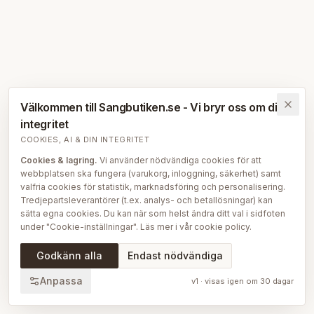
Välkommen till Sangbutiken.se - Vi bryr oss om din
integritet
COOKIES, AI & DIN INTEGRITET
Cookies & lagring.
Vi använder nödvändiga cookies för att
webbplatsen ska fungera (varukorg, inloggning, säkerhet) samt
valfria cookies för statistik, marknadsföring och personalisering.
Tredjepartsleverantörer (t.ex. analys- och betallösningar) kan
sätta egna cookies. Du kan när som helst ändra ditt val i sidfoten
under "Cookie-inställningar". Läs mer i vår
cookie policy
.
AI på Sängbutiken.
För att ge dig en bättre upplevelse använder
Godkänn alla
Endast nödvändiga
vi delvis AI-teknik — bl.a. för smartare sök- och
rekommendationsfunktioner, vår sängguide och chatt, samt för
Anpassa
v
1
· visas igen om
30
dagar
att skapa, översätta och redigera delar av vårt redaktionella
innehåll, bilder och produktinformation. AI används också för att
sammanställa och analysera anonymiserad data så att vi löpande