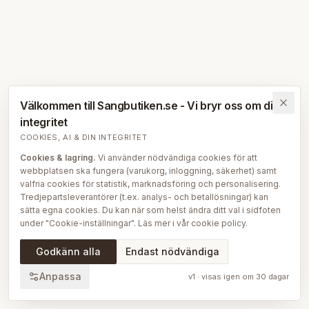
Välkommen till Sangbutiken.se - Vi bryr oss om din
integritet
COOKIES, AI & DIN INTEGRITET
Cookies & lagring.
Vi använder nödvändiga cookies för att
webbplatsen ska fungera (varukorg, inloggning, säkerhet) samt
valfria cookies för statistik, marknadsföring och personalisering.
Tredjepartsleverantörer (t.ex. analys- och betallösningar) kan
sätta egna cookies. Du kan när som helst ändra ditt val i sidfoten
under "Cookie-inställningar". Läs mer i vår
cookie policy
.
AI på Sängbutiken.
För att ge dig en bättre upplevelse använder
Godkänn alla
Endast nödvändiga
vi delvis AI-teknik — bl.a. för smartare sök- och
rekommendationsfunktioner, vår sängguide och chatt, samt för
Anpassa
v
1
· visas igen om
30
dagar
att skapa, översätta och redigera delar av vårt redaktionella
innehåll, bilder och produktinformation. AI används också för att
sammanställa och analysera anonymiserad data så att vi löpande