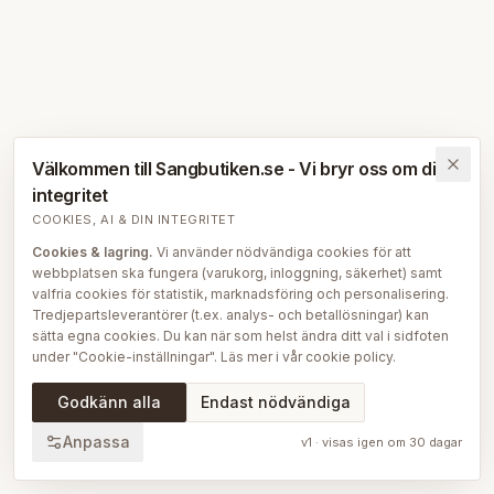
Välkommen till Sangbutiken.se - Vi bryr oss om din
integritet
COOKIES, AI & DIN INTEGRITET
Cookies & lagring.
Vi använder nödvändiga cookies för att
webbplatsen ska fungera (varukorg, inloggning, säkerhet) samt
valfria cookies för statistik, marknadsföring och personalisering.
Tredjepartsleverantörer (t.ex. analys- och betallösningar) kan
sätta egna cookies. Du kan när som helst ändra ditt val i sidfoten
under "Cookie-inställningar". Läs mer i vår
cookie policy
.
AI på Sängbutiken.
För att ge dig en bättre upplevelse använder
Godkänn alla
Endast nödvändiga
vi delvis AI-teknik — bl.a. för smartare sök- och
rekommendationsfunktioner, vår sängguide och chatt, samt för
Anpassa
v
1
· visas igen om
30
dagar
att skapa, översätta och redigera delar av vårt redaktionella
innehåll, bilder och produktinformation. AI används också för att
sammanställa och analysera anonymiserad data så att vi löpande