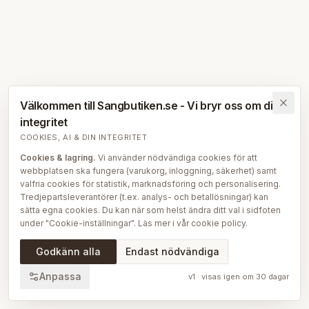
Välkommen till Sangbutiken.se - Vi bryr oss om din
integritet
COOKIES, AI & DIN INTEGRITET
Cookies & lagring.
Vi använder nödvändiga cookies för att
webbplatsen ska fungera (varukorg, inloggning, säkerhet) samt
valfria cookies för statistik, marknadsföring och personalisering.
Tredjepartsleverantörer (t.ex. analys- och betallösningar) kan
sätta egna cookies. Du kan när som helst ändra ditt val i sidfoten
under "Cookie-inställningar". Läs mer i vår
cookie policy
.
AI på Sängbutiken.
För att ge dig en bättre upplevelse använder
Godkänn alla
Endast nödvändiga
vi delvis AI-teknik — bl.a. för smartare sök- och
rekommendationsfunktioner, vår sängguide och chatt, samt för
Anpassa
v
1
· visas igen om
30
dagar
att skapa, översätta och redigera delar av vårt redaktionella
innehåll, bilder och produktinformation. AI används också för att
sammanställa och analysera anonymiserad data så att vi löpande