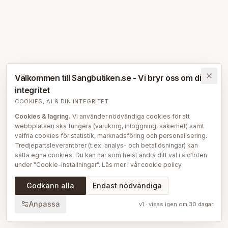
Välkommen till Sangbutiken.se - Vi bryr oss om din
integritet
COOKIES, AI & DIN INTEGRITET
Cookies & lagring.
Vi använder nödvändiga cookies för att
webbplatsen ska fungera (varukorg, inloggning, säkerhet) samt
valfria cookies för statistik, marknadsföring och personalisering.
Tredjepartsleverantörer (t.ex. analys- och betallösningar) kan
sätta egna cookies. Du kan när som helst ändra ditt val i sidfoten
under "Cookie-inställningar". Läs mer i vår
cookie policy
.
AI på Sängbutiken.
För att ge dig en bättre upplevelse använder
Godkänn alla
Endast nödvändiga
vi delvis AI-teknik — bl.a. för smartare sök- och
rekommendationsfunktioner, vår sängguide och chatt, samt för
Anpassa
v
1
· visas igen om
30
dagar
att skapa, översätta och redigera delar av vårt redaktionella
innehåll, bilder och produktinformation. AI används också för att
sammanställa och analysera anonymiserad data så att vi löpande