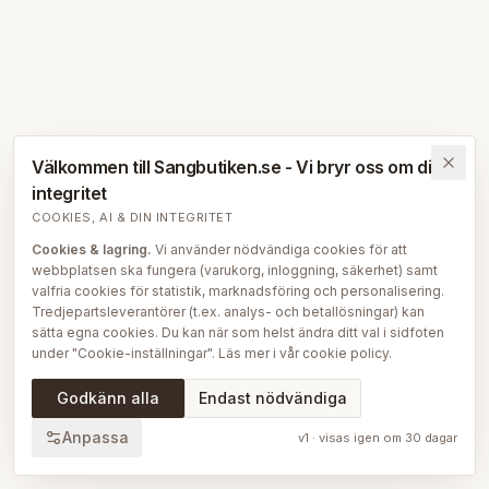
Välkommen till Sangbutiken.se - Vi bryr oss om din
integritet
COOKIES, AI & DIN INTEGRITET
Cookies & lagring.
Vi använder nödvändiga cookies för att
webbplatsen ska fungera (varukorg, inloggning, säkerhet) samt
valfria cookies för statistik, marknadsföring och personalisering.
Tredjepartsleverantörer (t.ex. analys- och betallösningar) kan
sätta egna cookies. Du kan när som helst ändra ditt val i sidfoten
under "Cookie-inställningar". Läs mer i vår
cookie policy
.
AI på Sängbutiken.
För att ge dig en bättre upplevelse använder
Godkänn alla
Endast nödvändiga
vi delvis AI-teknik — bl.a. för smartare sök- och
rekommendationsfunktioner, vår sängguide och chatt, samt för
Anpassa
v
1
· visas igen om
30
dagar
att skapa, översätta och redigera delar av vårt redaktionella
innehåll, bilder och produktinformation. AI används också för att
sammanställa och analysera anonymiserad data så att vi löpande