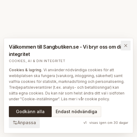
Välkommen till Sangbutiken.se - Vi bryr oss om din
integritet
COOKIES, AI & DIN INTEGRITET
Cookies & lagring.
Vi använder nödvändiga cookies för att
webbplatsen ska fungera (varukorg, inloggning, säkerhet) samt
valfria cookies för statistik, marknadsföring och personalisering.
Tredjepartsleverantörer (t.ex. analys- och betallösningar) kan
sätta egna cookies. Du kan när som helst ändra ditt val i sidfoten
under "Cookie-inställningar". Läs mer i vår
cookie policy
.
AI på Sängbutiken.
För att ge dig en bättre upplevelse använder
Godkänn alla
Endast nödvändiga
vi delvis AI-teknik — bl.a. för smartare sök- och
rekommendationsfunktioner, vår sängguide och chatt, samt för
Anpassa
v
1
· visas igen om
30
dagar
att skapa, översätta och redigera delar av vårt redaktionella
innehåll, bilder och produktinformation. AI används också för att
sammanställa och analysera anonymiserad data så att vi löpande