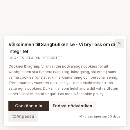
Välkommen till Sangbutiken.se - Vi bryr oss om din
integritet
COOKIES, AI & DIN INTEGRITET
Cookies & lagring.
Vi använder nödvändiga cookies för att
webbplatsen ska fungera (varukorg, inloggning, säkerhet) samt
valfria cookies för statistik, marknadsföring och personalisering.
Tredjepartsleverantörer (t.ex. analys- och betallösningar) kan
sätta egna cookies. Du kan när som helst ändra ditt val i sidfoten
under "Cookie-inställningar". Läs mer i vår
cookie policy
.
AI på Sängbutiken.
För att ge dig en bättre upplevelse använder
Godkänn alla
Endast nödvändiga
vi delvis AI-teknik — bl.a. för smartare sök- och
rekommendationsfunktioner, vår sängguide och chatt, samt för
Anpassa
v
1
· visas igen om
30
dagar
att skapa, översätta och redigera delar av vårt redaktionella
innehåll, bilder och produktinformation. AI används också för att
sammanställa och analysera anonymiserad data så att vi löpande