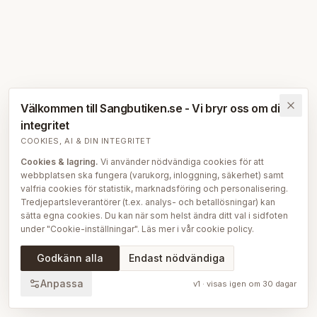
Välkommen till Sangbutiken.se - Vi bryr oss om din
integritet
COOKIES, AI & DIN INTEGRITET
Cookies & lagring.
Vi använder nödvändiga cookies för att
webbplatsen ska fungera (varukorg, inloggning, säkerhet) samt
valfria cookies för statistik, marknadsföring och personalisering.
Tredjepartsleverantörer (t.ex. analys- och betallösningar) kan
sätta egna cookies. Du kan när som helst ändra ditt val i sidfoten
under "Cookie-inställningar". Läs mer i vår
cookie policy
.
AI på Sängbutiken.
För att ge dig en bättre upplevelse använder
Godkänn alla
Endast nödvändiga
vi delvis AI-teknik — bl.a. för smartare sök- och
rekommendationsfunktioner, vår sängguide och chatt, samt för
Anpassa
v
1
· visas igen om
30
dagar
att skapa, översätta och redigera delar av vårt redaktionella
innehåll, bilder och produktinformation. AI används också för att
sammanställa och analysera anonymiserad data så att vi löpande