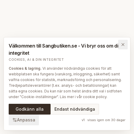
Välkommen till Sangbutiken.se - Vi bryr oss om din
integritet
COOKIES, AI & DIN INTEGRITET
Cookies & lagring.
Vi använder nödvändiga cookies för att
webbplatsen ska fungera (varukorg, inloggning, säkerhet) samt
valfria cookies för statistik, marknadsföring och personalisering.
Tredjepartsleverantörer (t.ex. analys- och betallösningar) kan
sätta egna cookies. Du kan när som helst ändra ditt val i sidfoten
under "Cookie-inställningar". Läs mer i vår
cookie policy
.
AI på Sängbutiken.
För att ge dig en bättre upplevelse använder
Godkänn alla
Endast nödvändiga
vi delvis AI-teknik — bl.a. för smartare sök- och
rekommendationsfunktioner, vår sängguide och chatt, samt för
Anpassa
v
1
· visas igen om
30
dagar
att skapa, översätta och redigera delar av vårt redaktionella
innehåll, bilder och produktinformation. AI används också för att
sammanställa och analysera anonymiserad data så att vi löpande