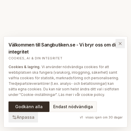
Välkommen till Sangbutiken.se - Vi bryr oss om din
integritet
COOKIES, AI & DIN INTEGRITET
Cookies & lagring.
Vi använder nödvändiga cookies för att
webbplatsen ska fungera (varukorg, inloggning, säkerhet) samt
valfria cookies för statistik, marknadsföring och personalisering.
Tredjepartsleverantörer (t.ex. analys- och betallösningar) kan
sätta egna cookies. Du kan när som helst ändra ditt val i sidfoten
under "Cookie-inställningar". Läs mer i vår
cookie policy
.
AI på Sängbutiken.
För att ge dig en bättre upplevelse använder
Godkänn alla
Endast nödvändiga
vi delvis AI-teknik — bl.a. för smartare sök- och
rekommendationsfunktioner, vår sängguide och chatt, samt för
Anpassa
v
1
· visas igen om
30
dagar
att skapa, översätta och redigera delar av vårt redaktionella
innehåll, bilder och produktinformation. AI används också för att
sammanställa och analysera anonymiserad data så att vi löpande