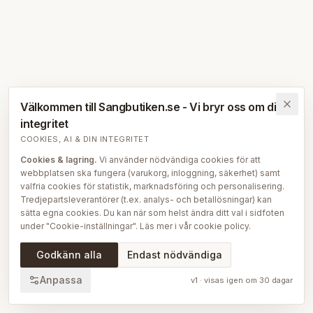
Välkommen till Sangbutiken.se - Vi bryr oss om din
integritet
COOKIES, AI & DIN INTEGRITET
Cookies & lagring.
Vi använder nödvändiga cookies för att
webbplatsen ska fungera (varukorg, inloggning, säkerhet) samt
valfria cookies för statistik, marknadsföring och personalisering.
Tredjepartsleverantörer (t.ex. analys- och betallösningar) kan
sätta egna cookies. Du kan när som helst ändra ditt val i sidfoten
under "Cookie-inställningar". Läs mer i vår
cookie policy
.
AI på Sängbutiken.
För att ge dig en bättre upplevelse använder
Godkänn alla
Endast nödvändiga
vi delvis AI-teknik — bl.a. för smartare sök- och
rekommendationsfunktioner, vår sängguide och chatt, samt för
Anpassa
v
1
· visas igen om
30
dagar
att skapa, översätta och redigera delar av vårt redaktionella
innehåll, bilder och produktinformation. AI används också för att
sammanställa och analysera anonymiserad data så att vi löpande