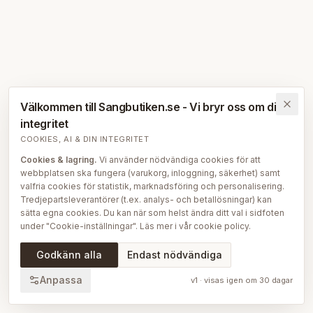
Välkommen till Sangbutiken.se - Vi bryr oss om din
integritet
COOKIES, AI & DIN INTEGRITET
Cookies & lagring.
Vi använder nödvändiga cookies för att
webbplatsen ska fungera (varukorg, inloggning, säkerhet) samt
valfria cookies för statistik, marknadsföring och personalisering.
Tredjepartsleverantörer (t.ex. analys- och betallösningar) kan
sätta egna cookies. Du kan när som helst ändra ditt val i sidfoten
under "Cookie-inställningar". Läs mer i vår
cookie policy
.
AI på Sängbutiken.
För att ge dig en bättre upplevelse använder
Godkänn alla
Endast nödvändiga
vi delvis AI-teknik — bl.a. för smartare sök- och
rekommendationsfunktioner, vår sängguide och chatt, samt för
Anpassa
v
1
· visas igen om
30
dagar
att skapa, översätta och redigera delar av vårt redaktionella
innehåll, bilder och produktinformation. AI används också för att
sammanställa och analysera anonymiserad data så att vi löpande