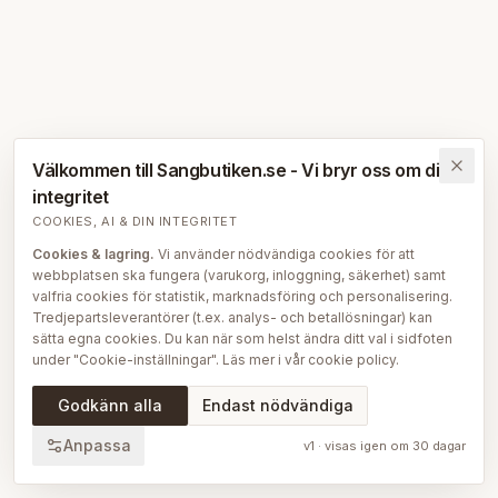
Välkommen till Sangbutiken.se - Vi bryr oss om din
integritet
COOKIES, AI & DIN INTEGRITET
Cookies & lagring.
Vi använder nödvändiga cookies för att
webbplatsen ska fungera (varukorg, inloggning, säkerhet) samt
valfria cookies för statistik, marknadsföring och personalisering.
Tredjepartsleverantörer (t.ex. analys- och betallösningar) kan
sätta egna cookies. Du kan när som helst ändra ditt val i sidfoten
under "Cookie-inställningar". Läs mer i vår
cookie policy
.
AI på Sängbutiken.
För att ge dig en bättre upplevelse använder
Godkänn alla
Endast nödvändiga
vi delvis AI-teknik — bl.a. för smartare sök- och
rekommendationsfunktioner, vår sängguide och chatt, samt för
Anpassa
v
1
· visas igen om
30
dagar
att skapa, översätta och redigera delar av vårt redaktionella
innehåll, bilder och produktinformation. AI används också för att
sammanställa och analysera anonymiserad data så att vi löpande