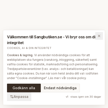
Välkommen till Sangbutiken.se - Vi bryr oss om din
integritet
COOKIES, AI & DIN INTEGRITET
Cookies & lagring.
Vi använder nödvändiga cookies för att
webbplatsen ska fungera (varukorg, inloggning, säkerhet) samt
valfria cookies för statistik, marknadsföring och personalisering.
Tredjepartsleverantörer (t.ex. analys- och betallösningar) kan
sätta egna cookies. Du kan när som helst ändra ditt val i sidfoten
under "Cookie-inställningar". Läs mer i vår
cookie policy
.
AI på Sängbutiken.
För att ge dig en bättre upplevelse använder
Godkänn alla
Endast nödvändiga
vi delvis AI-teknik — bl.a. för smartare sök- och
rekommendationsfunktioner, vår sängguide och chatt, samt för
Anpassa
v
1
· visas igen om
30
dagar
att skapa, översätta och redigera delar av vårt redaktionella
innehåll, bilder och produktinformation. AI används också för att
sammanställa och analysera anonymiserad data så att vi löpande