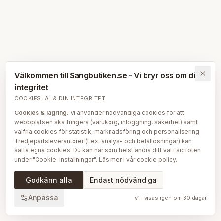
Välkommen till Sangbutiken.se - Vi bryr oss om din
integritet
COOKIES, AI & DIN INTEGRITET
Cookies & lagring.
Vi använder nödvändiga cookies för att
webbplatsen ska fungera (varukorg, inloggning, säkerhet) samt
valfria cookies för statistik, marknadsföring och personalisering.
Tredjepartsleverantörer (t.ex. analys- och betallösningar) kan
sätta egna cookies. Du kan när som helst ändra ditt val i sidfoten
under "Cookie-inställningar". Läs mer i vår
cookie policy
.
AI på Sängbutiken.
För att ge dig en bättre upplevelse använder
Godkänn alla
Endast nödvändiga
vi delvis AI-teknik — bl.a. för smartare sök- och
rekommendationsfunktioner, vår sängguide och chatt, samt för
Anpassa
v
1
· visas igen om
30
dagar
att skapa, översätta och redigera delar av vårt redaktionella
innehåll, bilder och produktinformation. AI används också för att
sammanställa och analysera anonymiserad data så att vi löpande