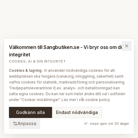
Välkommen till Sangbutiken.se - Vi bryr oss om din
integritet
COOKIES, AI & DIN INTEGRITET
Cookies & lagring.
Vi använder nödvändiga cookies för att
webbplatsen ska fungera (varukorg, inloggning, säkerhet) samt
valfria cookies för statistik, marknadsföring och personalisering.
Tredjepartsleverantörer (t.ex. analys- och betallösningar) kan
sätta egna cookies. Du kan när som helst ändra ditt val i sidfoten
under "Cookie-inställningar". Läs mer i vår
cookie policy
.
AI på Sängbutiken.
För att ge dig en bättre upplevelse använder
Godkänn alla
Endast nödvändiga
vi delvis AI-teknik — bl.a. för smartare sök- och
rekommendationsfunktioner, vår sängguide och chatt, samt för
Anpassa
v
1
· visas igen om
30
dagar
att skapa, översätta och redigera delar av vårt redaktionella
innehåll, bilder och produktinformation. AI används också för att
sammanställa och analysera anonymiserad data så att vi löpande