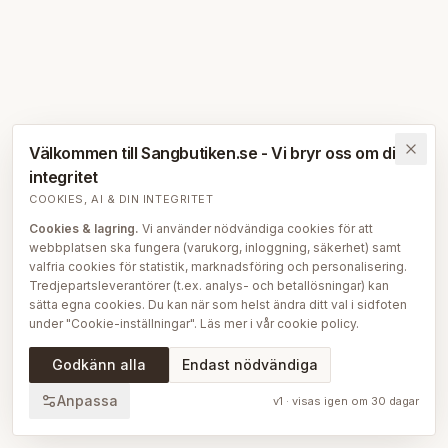
Välkommen till Sangbutiken.se - Vi bryr oss om din
integritet
COOKIES, AI & DIN INTEGRITET
Cookies & lagring.
Vi använder nödvändiga cookies för att
webbplatsen ska fungera (varukorg, inloggning, säkerhet) samt
valfria cookies för statistik, marknadsföring och personalisering.
Tredjepartsleverantörer (t.ex. analys- och betallösningar) kan
sätta egna cookies. Du kan när som helst ändra ditt val i sidfoten
under "Cookie-inställningar". Läs mer i vår
cookie policy
.
AI på Sängbutiken.
För att ge dig en bättre upplevelse använder
Godkänn alla
Endast nödvändiga
vi delvis AI-teknik — bl.a. för smartare sök- och
rekommendationsfunktioner, vår sängguide och chatt, samt för
Anpassa
v
1
· visas igen om
30
dagar
att skapa, översätta och redigera delar av vårt redaktionella
innehåll, bilder och produktinformation. AI används också för att
sammanställa och analysera anonymiserad data så att vi löpande