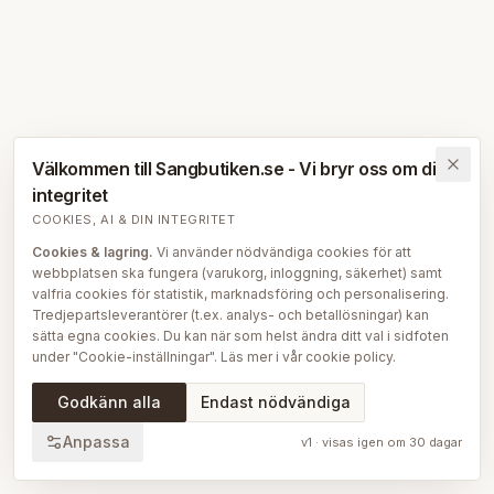
Välkommen till Sangbutiken.se - Vi bryr oss om din
integritet
COOKIES, AI & DIN INTEGRITET
Cookies & lagring.
Vi använder nödvändiga cookies för att
webbplatsen ska fungera (varukorg, inloggning, säkerhet) samt
valfria cookies för statistik, marknadsföring och personalisering.
Tredjepartsleverantörer (t.ex. analys- och betallösningar) kan
sätta egna cookies. Du kan när som helst ändra ditt val i sidfoten
under "Cookie-inställningar". Läs mer i vår
cookie policy
.
AI på Sängbutiken.
För att ge dig en bättre upplevelse använder
Godkänn alla
Endast nödvändiga
vi delvis AI-teknik — bl.a. för smartare sök- och
rekommendationsfunktioner, vår sängguide och chatt, samt för
Anpassa
v
1
· visas igen om
30
dagar
att skapa, översätta och redigera delar av vårt redaktionella
innehåll, bilder och produktinformation. AI används också för att
sammanställa och analysera anonymiserad data så att vi löpande