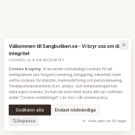
Välkommen till Sangbutiken.se - Vi bryr oss om din
integritet
COOKIES, AI & DIN INTEGRITET
Cookies & lagring.
Vi använder nödvändiga cookies för att
webbplatsen ska fungera (varukorg, inloggning, säkerhet) samt
valfria cookies för statistik, marknadsföring och personalisering.
Tredjepartsleverantörer (t.ex. analys- och betallösningar) kan
sätta egna cookies. Du kan när som helst ändra ditt val i sidfoten
under "Cookie-inställningar". Läs mer i vår
cookie policy
.
AI på Sängbutiken.
För att ge dig en bättre upplevelse använder
Godkänn alla
Endast nödvändiga
vi delvis AI-teknik — bl.a. för smartare sök- och
rekommendationsfunktioner, vår sängguide och chatt, samt för
Anpassa
v
1
· visas igen om
30
dagar
att skapa, översätta och redigera delar av vårt redaktionella
innehåll, bilder och produktinformation. AI används också för att
sammanställa och analysera anonymiserad data så att vi löpande